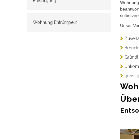
Entsorgung
Wohnungs
beantwort
selbstver
Wohnung Entrümpeln
Unser Ve
Zuverlä
Berücks
Gründli
Unkomp
günsti
Wohn
Über
Entso