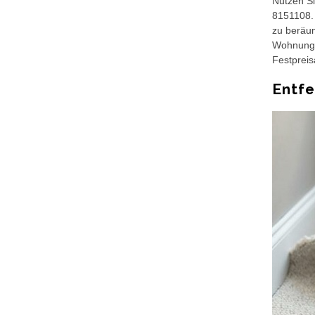
Nutzen Si
8151108. 
zu beräum
Wohnungsa
Festpreis
Entf