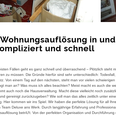
 Wohnungsauflösung in un
ompliziert und schnell
isten Fällen geht es ganz schnell und überraschend – Plötzlich ste
ren zu müssen. Die Gründe hierfür sind sehr unterschiedlich: Todesfa
atz. Von einem Tag auf den nächsten, steht man vor vielen schwierig
gt man an? Was muss ich alles beachten? Meist macht es auch die we
t auch noch die Hausverwaltung. Macht diese vielleicht noch zusätzl
nd gereinigt zurückzugeben? Wie soll man das alles zeitlich unter eine
ig. Hier kommen wir ins Spiel. Wir haben die perfekte Lösung für all I
n Team Deluxe ans Werk. Durch langjährige Erfahrung und Professional
auflösung betriƯt. Von der perfekten Organisation und Durchführung