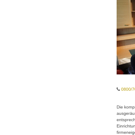
0800/7
Die komp
ausgeräum
entsprech
Einrichtu
firmeneig