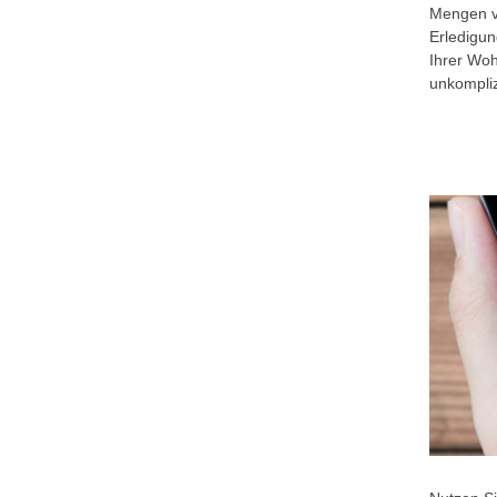
Mengen vo
Erledigu
Ihrer Wo
unkompliz