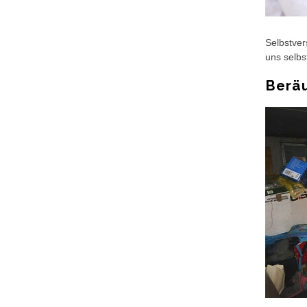
Selbstver
uns selb
Berä