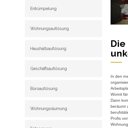
Entrümpelung
Wohnungsauflösung
Die
Haushaltsauflösung
unk
Geschäftsauflösung
In den me
organisie
Arbeitspl
Büroauflösung
Womit fän
Dann komm
beräumt u
Wohnungsräumung
berufstät
Profis vo
Wohnungs