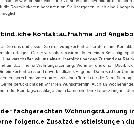
ichkeiten werden hier, wie in der Wohnung selbstverständlich besen
r die Räumlichkeiten besenrein an Sie übergeben. Auch eine Übergabe
 möglich.
bindliche Kontaktaufnahme und Angebot
ren Sie uns und lassen Sie sich völlig kostenfrei beraten. Eine Kontak
rmular erfolgen. Gerne vereinbaren wir mit Ihnen einen Besichtigungsterm
i. Hier verschaffen wir uns einen Überblick über den Zustand der Räuml
und um das Thema Wohnungsräumung. Wenn wir uns einen Überblick ü
Sie ein kostenfreies und unverbindliches Angebot. Darin wird der Umfan
ngen entsprechend vereinbaren wir einen Termin für die Durchführung. 
 Gerne berücksichtigen wir Ihren Wunschtermin. Auch an Wochenenden
- oder Feiertagszuschläge. Auch kann eine Direktabwicklung mit dem
 der fachgerechten Wohnungsräumung in
erne folgende Zusatzdienstleistungen d