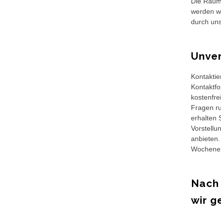
Die Räuml
werden wi
durch uns
Unver
Kontaktie
Kontaktfo
kostenfre
Fragen r
erhalten 
Vorstellu
anbieten.
Wochenend
Nach
wir g