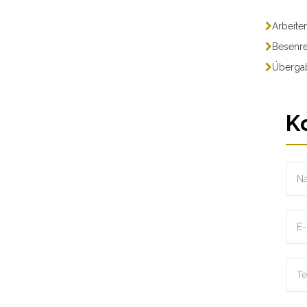
Arbeite
Besenre
Übergab
K