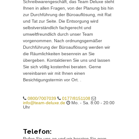
Schreibwarengeschäft, das Team Deluxe steht
Ihnen in allen Fragen, von der Planung bis hin
zur Durchführung der Büroauflösung, mit Rat
und Tat zur Seite. Die Entsorgung wird
selbstverständlich fachgerecht und
umweltfreundlich durch unser Team
vorgenommen. Nach ordnungsgemäßer
Durchführung der Büroauflösung werden wir
die Räumlichkeiten besenrein an Sie
übergeben. Kontaktieren Sie uns und lassen
Sie sich völlig kostenfrei beraten. Gerne
vereinbaren wir mit Ihnen einen
Besichtigungstermin vor Ort. .
0800/7007039
0177/8151108
info@team-deluxe.de
Mo. - Sa. 8:00 - 20:00
Uhr
Telefon:
Rufen Sie uns an und wir beraten Sie gern