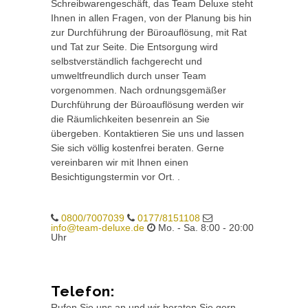
Schreibwarengeschäft, das Team Deluxe steht
Ihnen in allen Fragen, von der Planung bis hin
zur Durchführung der Büroauflösung, mit Rat
und Tat zur Seite. Die Entsorgung wird
selbstverständlich fachgerecht und
umweltfreundlich durch unser Team
vorgenommen. Nach ordnungsgemäßer
Durchführung der Büroauflösung werden wir
die Räumlichkeiten besenrein an Sie
übergeben. Kontaktieren Sie uns und lassen
Sie sich völlig kostenfrei beraten. Gerne
vereinbaren wir mit Ihnen einen
Besichtigungstermin vor Ort. .
0800/7007039
0177/8151108
info@team-deluxe.de
Mo. - Sa. 8:00 - 20:00
Uhr
Telefon:
Rufen Sie uns an und wir beraten Sie gern