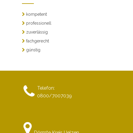
kompetent
professionell
zuverlässig
fachgerecht
günstig
Telefon:
0800/7007039
Dörmte Kreis Uelzen