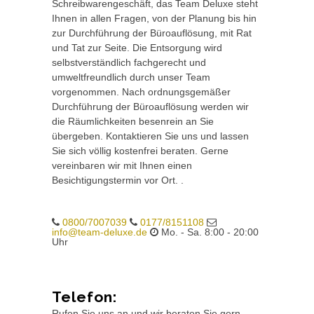
Schreibwarengeschäft, das Team Deluxe steht
Ihnen in allen Fragen, von der Planung bis hin
zur Durchführung der Büroauflösung, mit Rat
und Tat zur Seite. Die Entsorgung wird
selbstverständlich fachgerecht und
umweltfreundlich durch unser Team
vorgenommen. Nach ordnungsgemäßer
Durchführung der Büroauflösung werden wir
die Räumlichkeiten besenrein an Sie
übergeben. Kontaktieren Sie uns und lassen
Sie sich völlig kostenfrei beraten. Gerne
vereinbaren wir mit Ihnen einen
Besichtigungstermin vor Ort. .
0800/7007039
0177/8151108
info@team-deluxe.de
Mo. - Sa. 8:00 - 20:00
Uhr
Telefon:
Rufen Sie uns an und wir beraten Sie gern