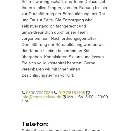
Schreibwarengeschäft, das Team Deluxe steht
Ihnen in allen Fragen, von der Planung bis hin
zur Durchführung der Büroauflösung, mit Rat
und Tat zur Seite. Die Entsorgung wird
selbstverständlich fachgerecht und
umweltfreundlich durch unser Team
vorgenommen. Nach ordnungsgemäßer
Durchführung der Büroauflösung werden wir
die Räumlichkeiten besenrein an Sie
übergeben. Kontaktieren Sie uns und lassen
Sie sich völlig kostenfrei beraten. Gerne
vereinbaren wir mit Ihnen einen
Besichtigungstermin vor Ort. .
0800/7007039
0177/8151108
info@team-deluxe.de
Mo. - Sa. 8:00 - 20:00
Uhr
Telefon:
Rufen Sie uns an und wir beraten Sie gern