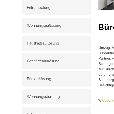
Entrümpelung
Bür
Wohnungsauflösung
Haushaltsauflösung
Umzug, Ve
Büroauflö
Partner, 
Geschäftsauflösung
Schuhgesc
zur Durch
durch un
Büroauflösung
Sie überg
Besichtig
Wohnungsräumung
0800/7