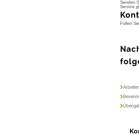
Senden S
Service g
Kont
Füllen Si
Nach
folg
Arbeite
Besenre
Übergab
Ko