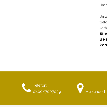
Unse
und 
Umzu
welc
kont
Ein
Bes
kos
Telefon:
0800/7007039
Meißendorf