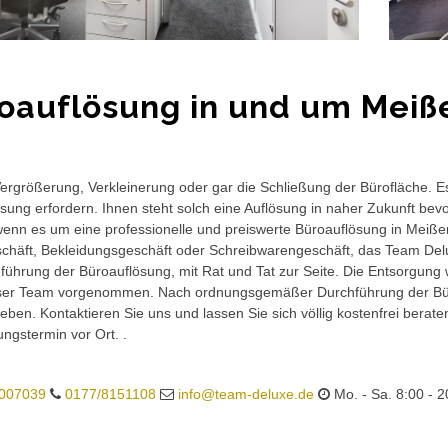
oauflösung in und um Meiß
rgrößerung, Verkleinerung oder gar die Schließung der Bürofläche. E
sung erfordern. Ihnen steht solch eine Auflösung in naher Zukunft bev
wenn es um eine professionelle und preiswerte Büroauflösung in Meißend
häft, Bekleidungsgeschäft oder Schreibwarengeschäft, das Team Delux
führung der Büroauflösung, mit Rat und Tat zur Seite. Die Entsorgung 
ser Team vorgenommen. Nach ordnungsgemäßer Durchführung der Büro
eben. Kontaktieren Sie uns und lassen Sie sich völlig kostenfrei berat
ungstermin vor Ort. .
007039
0177/8151108
info@team-deluxe.de
Mo. - Sa. 8:00 - 2