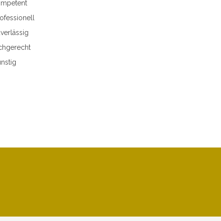
mpetent
ofessionell
verlässig
chgerecht
nstig