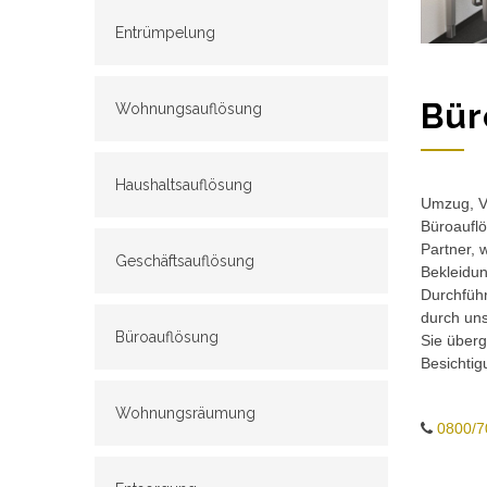
Entrümpelung
Bür
Wohnungsauflösung
Haushaltsauflösung
Umzug, Ve
Büroauflö
Partner, 
Geschäftsauflösung
Bekleidun
Durchführ
durch un
Büroauflösung
Sie überg
Besichtig
Wohnungsräumung
0800/7