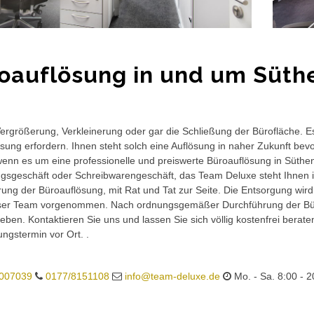
oauflösung in und um Süth
rgrößerung, Verkleinerung oder gar die Schließung der Bürofläche. E
sung erfordern. Ihnen steht solch eine Auflösung in naher Zukunft bev
wenn es um eine professionelle und preiswerte Büroauflösung in Süthen 
gsgeschäft oder Schreibwarengeschäft, das Team Deluxe steht Ihnen in
ung der Büroauflösung, mit Rat und Tat zur Seite. Die Entsorgung wird
ser Team vorgenommen. Nach ordnungsgemäßer Durchführung der Büro
eben. Kontaktieren Sie uns und lassen Sie sich völlig kostenfrei berat
ungstermin vor Ort. .
007039
0177/8151108
info@team-deluxe.de
Mo. - Sa. 8:00 - 2