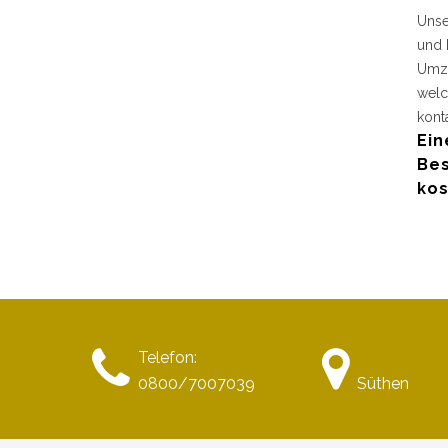
Unse
und 
Umzu
welc
kont
Ein
Bes
kos
Telefon:
0800/7007039
Süthen