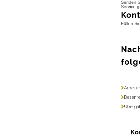
Senden S
Service g
Kont
Füllen Si
Nach
folg
Arbeite
Besenre
Übergab
Ko