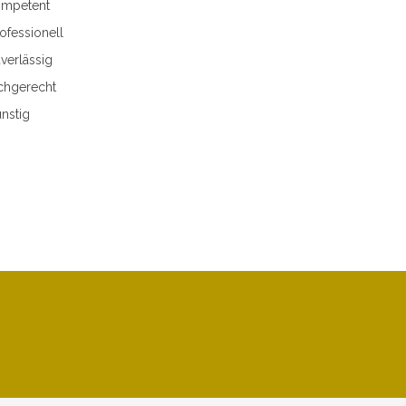
mpetent
ofessionell
verlässig
chgerecht
nstig