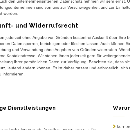
uch den unternehmensinternen Datenschutz nehmen wir sehr ernst. Un
stungsunternehmen sind von uns zur Verschwiegenheit und zur Einhal
tet worden.
nft- und Widerrufsrecht
ten jederzeit ohne Angabe von Gründen kostenfrei Auskunft über Ihre b
enen Daten sperren, berichtigen oder löschen lassen. Auch können Sie j
ebung und Verwendung ohne Angaben von Gründen widerrufen. Wenden 
ne Kontaktadresse. Wir stehen Ihnen jederzeit gern für weitergehen
rbeitung Ihrer persönlichen Daten zur Verfügung. Beachten sie, das
tz, laufend ändern können. Es ist daher ratsam und erforderlich, si
u informieren.
ge Dienstleistungen
Warum
kompe
vice bietet Ihnen auch Dienstleistungen, wie das De-