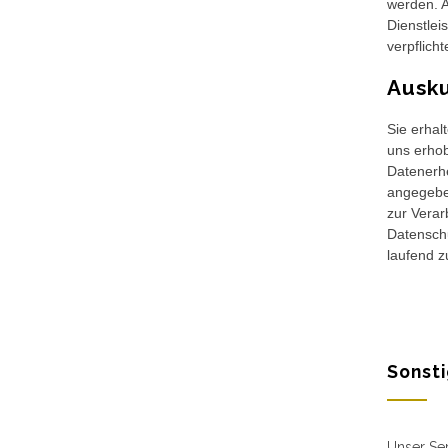
werden. A
Dienstlei
verpflich
Ausku
Sie erhal
uns erhob
Datenerh
angegebe
zur Vera
Datenschu
laufend z
Sonsti
Unser Ser