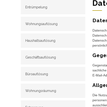
Dat
Entrümpelung
Date
Wohnungsauflösung
Datenschu
Datenschu
Datensch
Haushaltsauflösung
persönlic
Gege
Geschäftsauflösung
Gegensta
sachliche
Büroauflösung
E-Mail-Ad
Allge
Wohnungsräumung
Die Nutzu
personenb
ausschlie