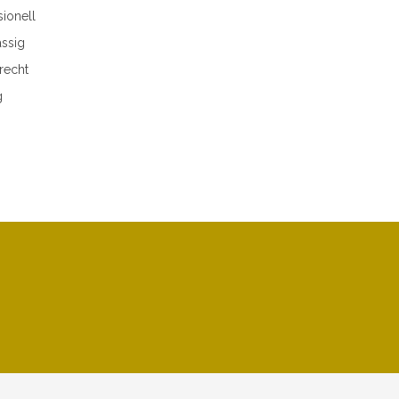
ionell
ssig
recht
g