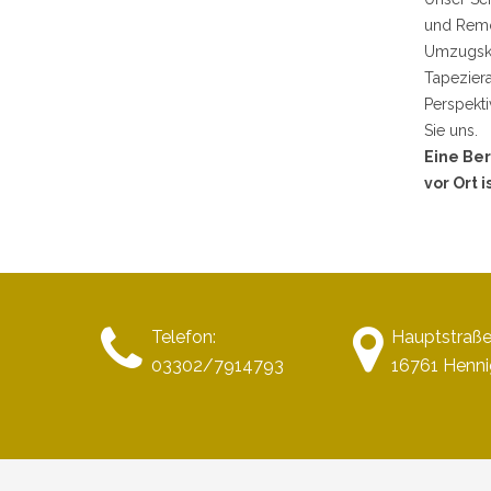
und Remon
Umzugska
Tapeziera
Perspekti
Sie uns.
Eine Ber
vor Ort i
Telefon:
Hauptstraße
03302/7914793
16761 Henni