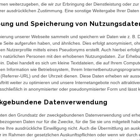
en weiterzugeben, die wir zur Erbringung der Dienstleistung oder zur A
hrer ausdrücklichen Zustimmung. Eine sonstige Weitergabe Ihrer Daten an
bung und Speicherung von Nutzungsdate
ierung unserer Webseite sammeln und speichern wir Daten wie z. B. Da
e Seite aufgerufen haben, und ähnliches. Dies erfolgt anonymisiert, ohn
en Nutzerprofile mittels eines Pseudonyms erstellt. Auch hierbei erfo
n natürlichen Personen mit den erhobenen Nutzungsdaten. Zur Erhebu
in. Dabei handelt es sich um kleine Textdateien, die auf Ihrem Compu
chen Information wie Betriebssystem, Ihrem Internetbenutzungsprogram
(Referrer-URL) und der Uhrzeit dienen. Diese Daten erheben wir aussc
uftritt weiter zu optimieren und unsere Internetangebote noch attrakt
usschließlich in anonymisierter oder pseudonymisierter Form und lässt 
kgebundene Datenverwendung
hten den Grundsatz der zweckgebundenen Datenverwendung und erhebe
ezogenen Daten nur für die Zwecke, für die Sie sie uns mitgeteilt hab
hne Ihre ausdrückliche Einwilligung nicht. Auch die Übermittlung an ausk
ur im Rahmen der gesetzlichen Auskunftspflichten oder wenn wir durch e