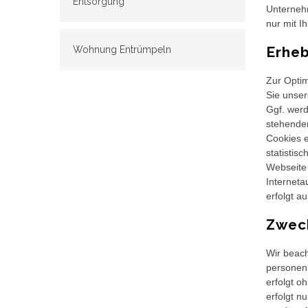
Entsorgung
Unternehm
nur mit I
Erhe
Wohnung Entrümpeln
Zur Optim
Sie unser
Ggf. werd
stehende
Cookies e
statistis
Webseite 
Interneta
erfolgt a
Zwec
Wir beac
personenb
erfolgt o
erfolgt n