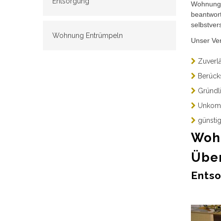
Entsorgung
Wohnungs
beantwort
selbstver
Wohnung Entrümpeln
Unser Ve
Zuverlä
Berücks
Gründli
Unkomp
günsti
Wohn
Über
Entso