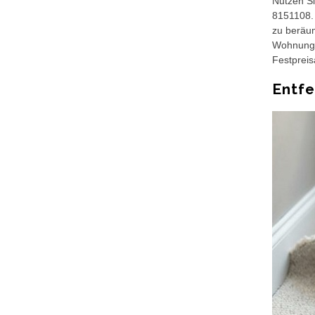
Nutzen Si
8151108. 
zu beräum
Wohnungsa
Festpreis
Entf