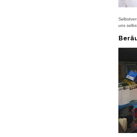
Selbstver
uns selb
Berä