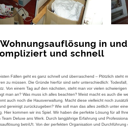
 Wohnungsauflösung in un
ompliziert und schnell
isten Fällen geht es ganz schnell und überraschend – Plötzlich ste
ren zu müssen. Die Gründe hierfür sind sehr unterschiedlich: Todesfa
atz. Von einem Tag auf den nächsten, steht man vor vielen schwierig
gt man an? Was muss ich alles beachten? Meist macht es auch die we
t auch noch die Hausverwaltung. Macht diese vielleicht noch zusätzl
nd gereinigt zurückzugeben? Wie soll man das alles zeitlich unter eine
ig. Hier kommen wir ins Spiel. Wir haben die perfekte Lösung für all I
n Team Deluxe ans Werk. Durch langjährige Erfahrung und Professional
auflösung betriƯt. Von der perfekten Organisation und Durchführung