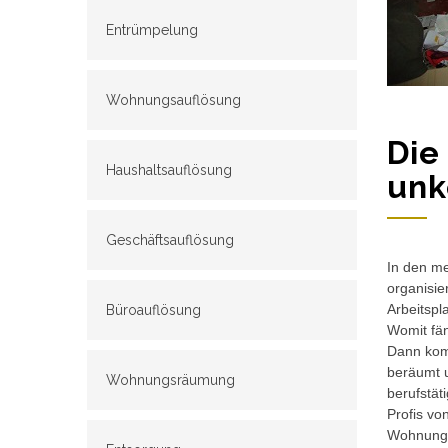
Entrümpelung
Wohnungsauflösung
Die
Haushaltsauflösung
unk
Geschäftsauflösung
In den me
organisie
Arbeitspl
Büroauflösung
Womit fän
Dann komm
beräumt u
Wohnungsräumung
berufstät
Profis vo
Wohnungs