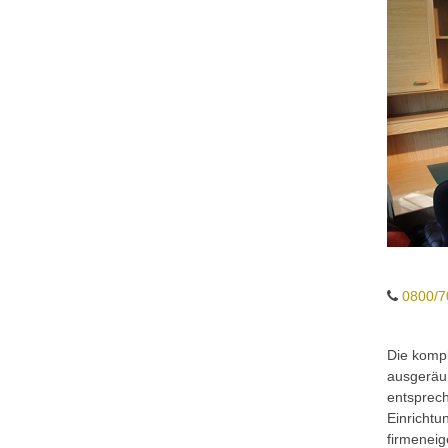
0800/7
Die komp
ausgeräum
entsprech
Einrichtu
firmeneig