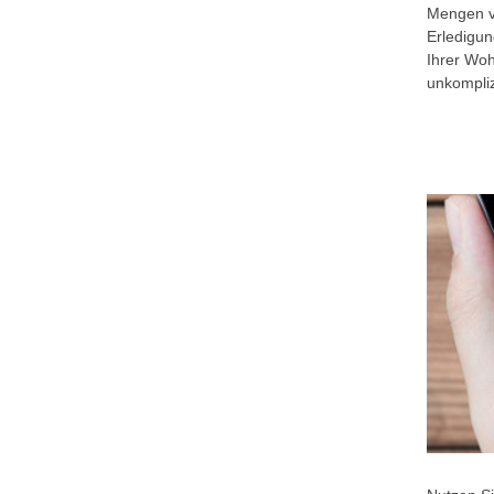
Mengen vo
Erledigu
Ihrer Wo
unkompliz